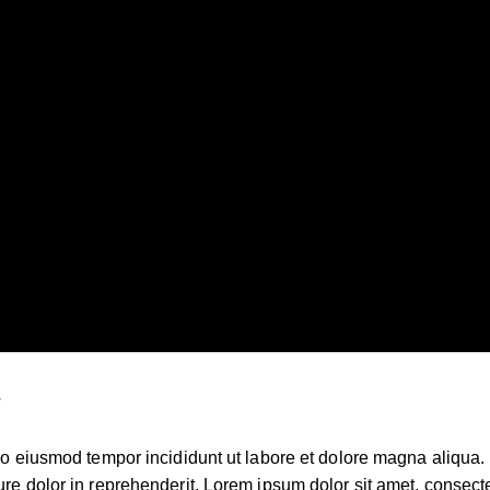
T
 do eiusmod tempor incididunt ut labore et dolore magna aliqua
re dolor in reprehenderit. Lorem ipsum dolor sit amet, consectet