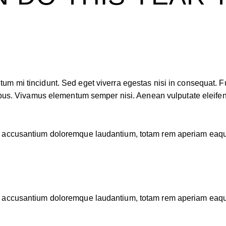
um mi tincidunt. Sed eget viverra egestas nisi in consequat. 
pibus. Vivamus elementum semper nisi. Aenean vulputate eleifend 
em accusantium doloremque laudantium, totam rem aperiam eaque i
em accusantium doloremque laudantium, totam rem aperiam eaque i