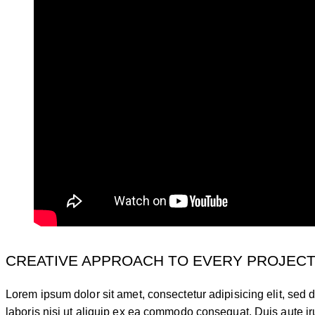
CREATIVE APPROACH TO EVERY PROJEC
Lorem ipsum dolor sit amet, consectetur adipisicing elit, sed
laboris nisi ut aliquip ex ea commodo consequat. Duis aute iru