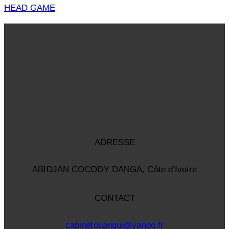
HEAD GAME
ADRESSE
ABIDJAN COCODY DANGA, Côte d’Ivoire
CONTACT
cabinetouangui@yahoo.fr