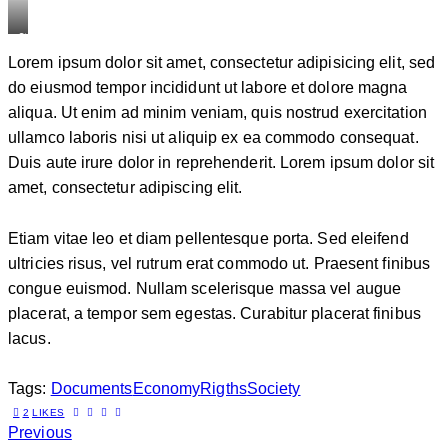
Stet
Lorem ipsum dolor sit amet, consectetur adipisicing elit, sed
clita
do eiusmod tempor incididunt ut labore et dolore magna
kasd
aliqua. Ut enim ad minim veniam, quis nostrud exercitation
gubergren,
ullamco laboris nisi ut aliquip ex ea commodo consequat.
no
Duis aute irure dolor in reprehenderit. Lorem ipsum dolor sit
sea
amet, consectetur adipiscing elit.
sanctus
est
labore
Etiam vitae leo et diam pellentesque porta. Sed eleifend
et
ultricies risus, vel rutrum erat commodo ut. Praesent finibus
dolore.
congue euismod. Nullam scelerisque massa vel augue
By
placerat, a tempor sem egestas. Curabitur placerat finibus
lacus.
Kevin
Smith
Tags:
Documents
Economy
Rigths
Society
2
LIKES
Previous