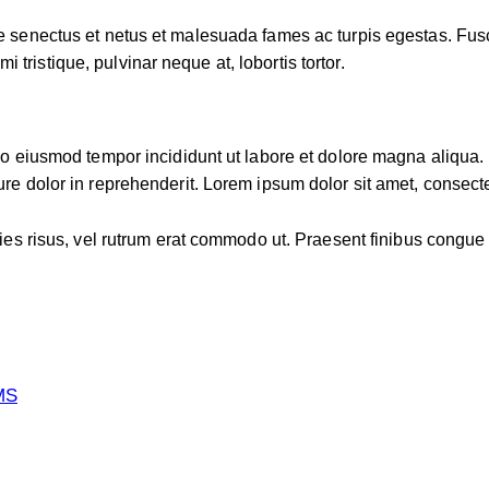
 senectus et netus et malesuada fames ac turpis egestas. Fusce g
ristique, pulvinar neque at, lobortis tortor.
 do eiusmod tempor incididunt ut labore et dolore magna aliqua
re dolor in reprehenderit. Lorem ipsum dolor sit amet, consectet
icies risus, vel rutrum erat commodo ut. Praesent finibus cong
MS