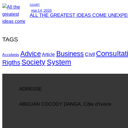
COURT
mai 14, 2020
ALL THE GREATEST IDEAS COME UNEXP
TAGS
Consultat
Advice
Business
Civil
Article
Accidents
System
Society
Rigths
ADRESSE
ABIDJAN COCODY DANGA, Côte d’Ivoire