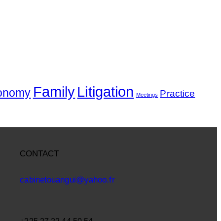
Family
Litigation
onomy
Practice
Meetings
CONTACT
cabinetouangui@yahoo.fr