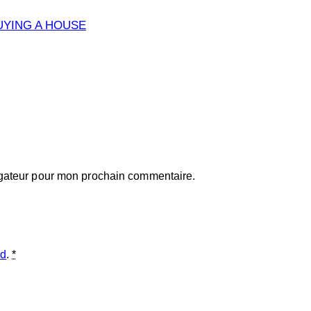
UYING A HOUSE
igateur pour mon prochain commentaire.
ed
.
*