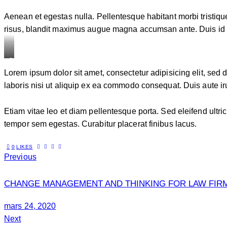
Aenean et egestas nulla. Pellentesque habitant morbi tristique
risus, blandit maximus augue magna accumsan ante. Duis id mi t
Stet
Lorem ipsum dolor sit amet, consectetur adipisicing elit, sed
clita
laboris nisi ut aliquip ex ea commodo consequat. Duis aute iru
kasd
gubergren,
no
Etiam vitae leo et diam pellentesque porta. Sed eleifend ultr
sea
tempor sem egestas. Curabitur placerat finibus lacus.
sanctus
0
LIKES
est
Previous
labore
et
CHANGE MANAGEMENT AND THINKING FOR LAW FIR
dolore.
By
mars 24, 2020
Kevin
Next
Smith