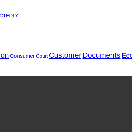
ECTEDLY
ion
Customer
Documents
Ec
Consumer
Court