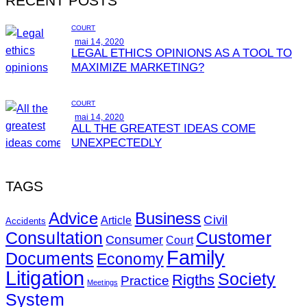
RECENT POSTS
COURT
mai 14, 2020
LEGAL ETHICS OPINIONS AS A TOOL TO
MAXIMIZE MARKETING?
COURT
mai 14, 2020
ALL THE GREATEST IDEAS COME
UNEXPECTEDLY
TAGS
Advice
Business
Civil
Article
Accidents
Consultation
Customer
Consumer
Court
Family
Documents
Economy
Litigation
Society
Rigths
Practice
Meetings
System