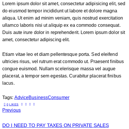
Lorem ipsum dolor sit amet, consectetur adipisicing elit, sed
clita
do eiusmod tempor incididunt ut labore et dolore magna
kasd
aliqua. Ut enim ad minim veniam, quis nostrud exercitation
gubergren,
ullamco laboris nisi ut aliquip ex ea commodo consequat.
no
Duis aute irure dolor in reprehenderit. Lorem ipsum dolor sit
sea
amet, consectetur adipiscing elit.
sanctus
est
labore
Etiam vitae leo et diam pellentesque porta. Sed eleifend
et
ultricies risus, vel rutrum erat commodo ut. Praesent finibus
dolore.
congue euismod. Nullam scelerisque massa vel augue
By
placerat, a tempor sem egestas. Curabitur placerat finibus
lacus.
Kevin
Smith
Tags:
Advice
Business
Consumer
0
LIKES
Previous
DO I NEED TO PAY TAXES ON PRIVATE SALES