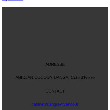
ADRESSE
ABIDJAN COCODY DANGA, Côte d’Ivoire
CONTACT
cabinetouangui@yahoo.fr