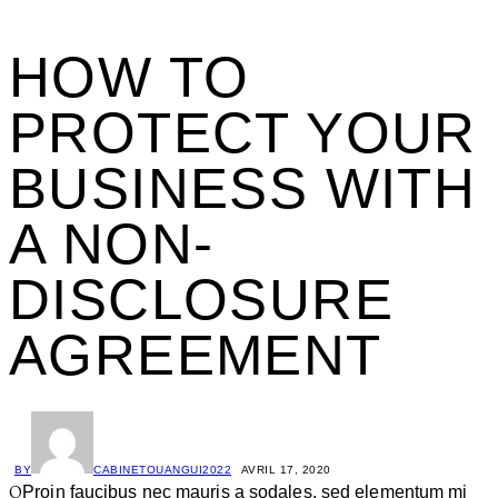
HOW TO
PROTECT YOUR
BUSINESS WITH
A NON-
DISCLOSURE
AGREEMENT
BY
CABINETOUANGUI2022
AVRIL 17, 2020
Q
Proin faucibus nec mauris a sodales, sed elementum mi