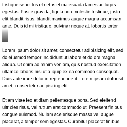
tristique senectus et netus et malesuada fames ac turpis
egestas. Fusce gravida, ligula non molestie tristique, justo
elit blandit risus, blandit maximus augue magna accumsan
ante. Duis id mi tristique, pulvinar neque at, lobortis tortor.
Stet
Lorem ipsum dolor sit amet, consectetur adipisicing elit, sed
clita
do eiusmod tempor incididunt ut labore et dolore magna
kasd
aliqua. Ut enim ad minim veniam, quis nostrud exercitation
gubergren,
ullamco laboris nisi ut aliquip ex ea commodo consequat.
no
Duis aute irure dolor in reprehenderit. Lorem ipsum dolor sit
sea
amet, consectetur adipiscing elit.
sanctus
est
labore
Etiam vitae leo et diam pellentesque porta. Sed eleifend
et
ultricies risus, vel rutrum erat commodo ut. Praesent finibus
dolore.
congue euismod. Nullam scelerisque massa vel augue
By
placerat, a tempor sem egestas. Curabitur placerat finibus