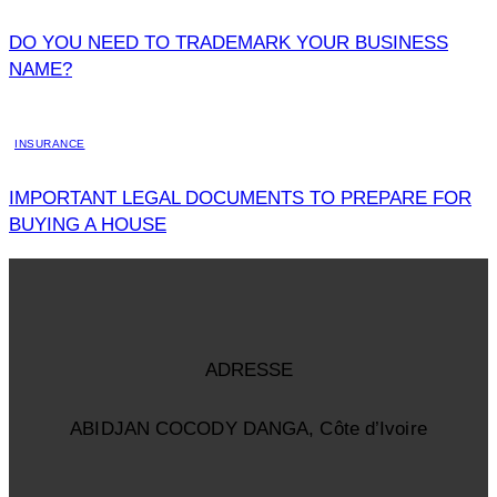
DO YOU NEED TO TRADEMARK YOUR BUSINESS
NAME?
INSURANCE
IMPORTANT LEGAL DOCUMENTS TO PREPARE FOR
BUYING A HOUSE
ADRESSE
ABIDJAN COCODY DANGA, Côte d’Ivoire