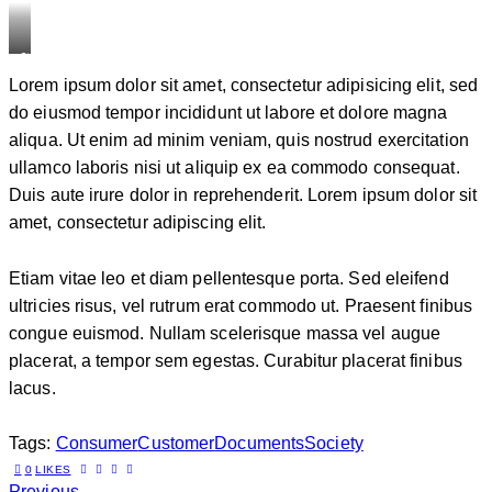
Stet
Lorem ipsum dolor sit amet, consectetur adipisicing elit, sed
clita
do eiusmod tempor incididunt ut labore et dolore magna
kasd
aliqua. Ut enim ad minim veniam, quis nostrud exercitation
gubergren,
ullamco laboris nisi ut aliquip ex ea commodo consequat.
no
Duis aute irure dolor in reprehenderit. Lorem ipsum dolor sit
sea
amet, consectetur adipiscing elit.
sanctus
est
labore
Etiam vitae leo et diam pellentesque porta. Sed eleifend
et
ultricies risus, vel rutrum erat commodo ut. Praesent finibus
dolore.
congue euismod. Nullam scelerisque massa vel augue
By
placerat, a tempor sem egestas. Curabitur placerat finibus
lacus.
Kevin
Smith
Tags:
Consumer
Customer
Documents
Society
0
LIKES
Previous