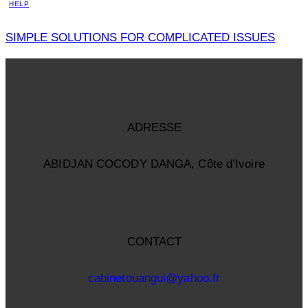
HELP
SIMPLE SOLUTIONS FOR COMPLICATED ISSUES
ADRESSE
ABIDJAN COCODY DANGA, Côte d’Ivoire
CONTACT
cabinetouangui@yahoo.fr