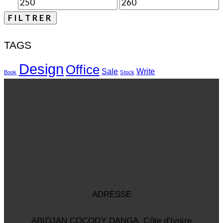
FILTRER
TAGS
Design
Office
Sale
Write
Book
Stock
ADRESSE
ABIDJAN COCODY DANGA, Côte d’Ivoire