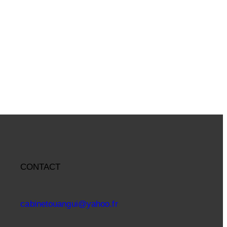
CONTACT
cabinetouangui@yahoo.fr