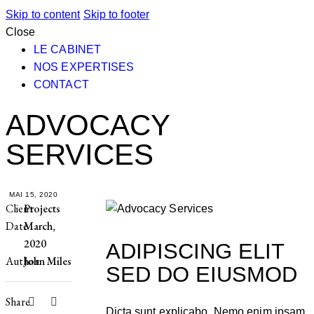
Skip to content
Skip to footer
Close
LE CABINET
NOS EXPERTISES
CONTACT
ADVOCACY
SERVICES
MAI 15, 2020
Client
Projects
Date
March,
2020
ADIPISCING ELIT
Author
John Miles
SED DO EIUSMOD
Share
Dicta sunt explicabo. Nemo enim ipsam