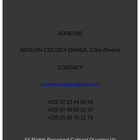
ADRESSE
ABIDJAN COCODY DANGA, Côte d’Ivoire
CONTACT
cabinetouangui@yahoo.fr
+225 27 22 44 50 54
+225 07 48 00 20 20
+225 05 06 35 11 73
All Rights Reserved Cabinet Ouangui Ve.