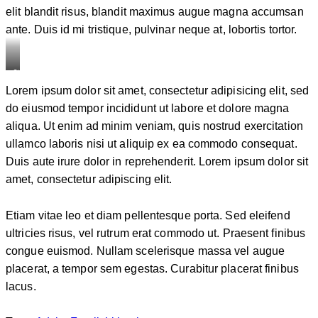
elit blandit risus, blandit maximus augue magna accumsan
ante. Duis id mi tristique, pulvinar neque at, lobortis tortor.
Stet
Lorem ipsum dolor sit amet, consectetur adipisicing elit, sed
clita
do eiusmod tempor incididunt ut labore et dolore magna
kasd
aliqua. Ut enim ad minim veniam, quis nostrud exercitation
gubergren,
ullamco laboris nisi ut aliquip ex ea commodo consequat.
no
Duis aute irure dolor in reprehenderit. Lorem ipsum dolor sit
sea
amet, consectetur adipiscing elit.
sanctus
est
labore
Etiam vitae leo et diam pellentesque porta. Sed eleifend
et
ultricies risus, vel rutrum erat commodo ut. Praesent finibus
dolore.
congue euismod. Nullam scelerisque massa vel augue
By
placerat, a tempor sem egestas. Curabitur placerat finibus
lacus.
Kevin
Smith