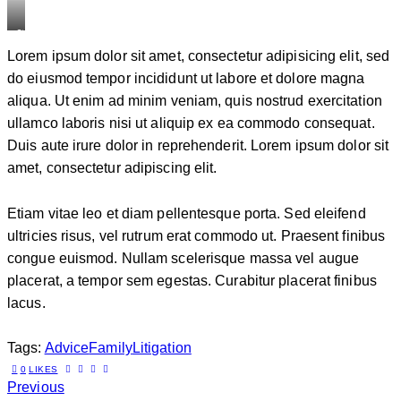
Stet
Lorem ipsum dolor sit amet, consectetur adipisicing elit, sed
clita
do eiusmod tempor incididunt ut labore et dolore magna
kasd
aliqua. Ut enim ad minim veniam, quis nostrud exercitation
gubergren,
ullamco laboris nisi ut aliquip ex ea commodo consequat.
no
Duis aute irure dolor in reprehenderit. Lorem ipsum dolor sit
sea
amet, consectetur adipiscing elit.
sanctus
est
labore
Etiam vitae leo et diam pellentesque porta. Sed eleifend
et
ultricies risus, vel rutrum erat commodo ut. Praesent finibus
dolore.
congue euismod. Nullam scelerisque massa vel augue
By
placerat, a tempor sem egestas. Curabitur placerat finibus
lacus.
Kevin
Smith
Tags:
Advice
Family
Litigation
0
LIKES
Previous