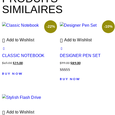
SIMILAIRES
-22%
-10%
Add to Wishlist
Add to Wishlist
CLASSIC NOTEBOOK
DESIGNER PEN SET
$
45.00
$
35.00
$
99.00
$
89.00
BUY NOW
Note
4.00
BUY NOW
sur 5
Add to Wishlist