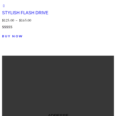
STYLISH FLASH DRIVE
$
125.00
–
$
165.00
Note
4.00
BUY NOW
sur 5
ADRESSE