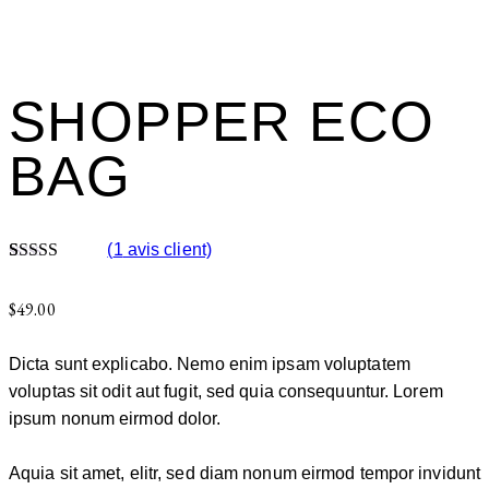
Add to Wishlist
SHOPPER ECO
BAG
(
1
avis client)
Noté
1
5.00
sur 5 basé
$
49.00
sur
notation
client
Dicta sunt explicabo. Nemo enim ipsam voluptatem
voluptas sit odit aut fugit, sed quia consequuntur. Lorem
ipsum nonum eirmod dolor.
Aquia sit amet, elitr, sed diam nonum eirmod tempor invidunt