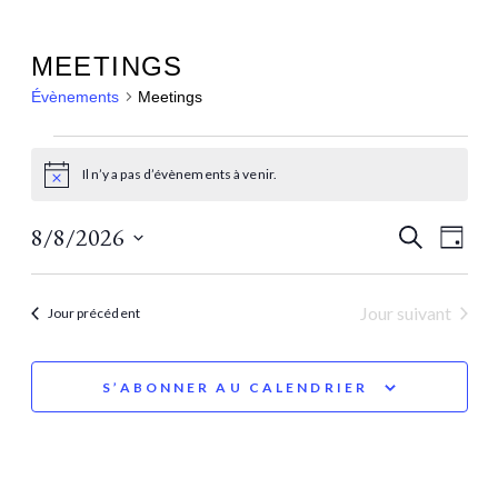
MEETINGS
Évènements
Meetings
Il n’y a pas d’évènements à venir.
Notice
REC
NA
8/8/2026
Recherche
Jour
DE
Sélectionnez
ET
une
VU
Jour suivant
Jour précédent
NAV
date.
ÉV
DE
S’ABONNER AU CALENDRIER
VUE
ÉVÈ