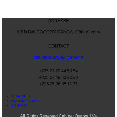
ADRESSE
ABIDJAN COCODY DANGA, Côte d’Ivoire
CONTACT
cabinetouangui@yahoo.fr
+225 27 22 44 50 54
+225 07 48 00 20 20
+225 05 06 35 11 73
LE CABINET
NOS EXPERTISES
CONTACT
All Rights Reserved Cabinet Ouangui Ve.