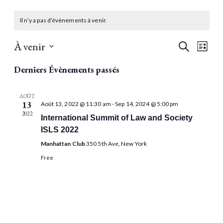
Il n’y a pas d’évènements à venir.
REC
NA
À venir
Recherche
Liste
DE
Sélectionnez
ET
Derniers Évènements passés
une
VU
NAV
date.
ÉV
AOÛT
13
Août 13, 2022 @ 11:30 am
-
Sep 14, 2024 @ 5:00 pm
DE
2022
International Summit of Law and Society
VUE
ISLS 2022
Manhattan Club
350 5th Ave, New York
ÉVÈ
Free