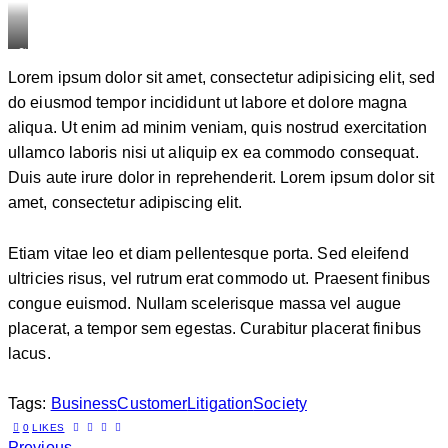
Stet
Lorem ipsum dolor sit amet, consectetur adipisicing elit, sed
clita
do eiusmod tempor incididunt ut labore et dolore magna
kasd
aliqua. Ut enim ad minim veniam, quis nostrud exercitation
gubergren,
ullamco laboris nisi ut aliquip ex ea commodo consequat.
no
Duis aute irure dolor in reprehenderit. Lorem ipsum dolor sit
sea
amet, consectetur adipiscing elit.
sanctus
est
labore
Etiam vitae leo et diam pellentesque porta. Sed eleifend
et
ultricies risus, vel rutrum erat commodo ut. Praesent finibus
dolore.
congue euismod. Nullam scelerisque massa vel augue
By
placerat, a tempor sem egestas. Curabitur placerat finibus
lacus.
Kevin
Smith
Tags:
Business
Customer
Litigation
Society
0
LIKES
Previous